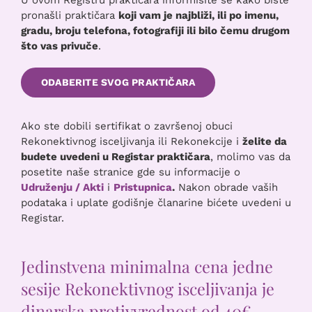
U ovom Registru praktičara informišite se kako biste
pronašli praktičara
koji vam je najbliži, ili po imenu,
gradu, broju telefona, fotografiji ili bilo čemu drugom
što vas privuče
.
ODABERITE SVOG PRAKTIČARA
Ako ste dobili sertifikat o završenoj obuci
Rekonektivnog isceljivanja ili Rekonekcije i
želite da
budete uvedeni u Registar praktičara
, molimo vas da
posetite naše stranice gde su informacije o
Udruženju / Akti
i
Pristupnica
.
Nakon obrade vaših
podataka i uplate godišnje članarine bićete uvedeni u
Registar.
Jedinstvena minimalna cena jedne
sesije Rekonektivnog isceljivanja je
dinarska protivvrednost od 40€