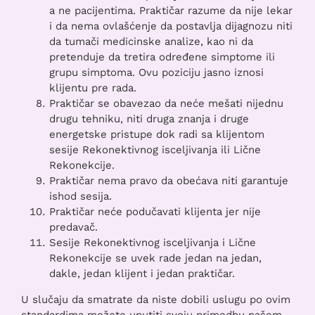
a ne pacijentima. Praktičar razume da nije lekar
i da nema ovlašćenje da postavlja dijagnozu niti
da tumači medicinske analize, kao ni da
pretenduje da tretira određene simptome ili
grupu simptoma. Ovu poziciju jasno iznosi
klijentu pre rada.
Praktičar se obavezao da neće mešati nijednu
drugu tehniku, niti druga znanja i druge
energetske pristupe dok radi sa klijentom
sesije Rekonektivnog isceljivanja ili Lične
Rekonekcije.
Praktičar nema pravo da obećava niti garantuje
ishod sesija.
Praktičar neće podučavati klijenta jer nije
predavač.
Sesije Rekonektivnog isceljivanja i Lične
Rekonekcije se uvek rade jedan na jedan,
dakle, jedan klijent i jedan praktičar.
U slučaju da smatrate da niste dobili uslugu po ovim
standardima možete uputiti svoju primedbu našem