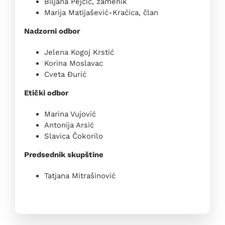
Biljana Pejčić, zamenik
Marija Matijašević-Kraćica, član
Nadzorni odbor
Jelena Kogoj Krstić
Korina Moslavac
Cveta Đurić
Etički odbor
Marina Vujović
Antonija Arsić
Slavica Čokorilo
Predsednik skupštine
Tatjana Mitrašinović